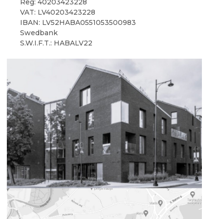
Reg: 40203423228
VAT: LV40203423228
IBAN: LV52HABA0551053500983
Swedbank
S.W.I.F.T.: HABALV22