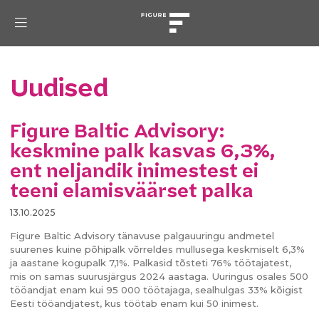
Uudised
Figure Baltic Advisory:
keskmine palk kasvas 6,3%,
ent neljandik inimestest ei
teeni elamisväärset palka
13.10.2025
Figure Baltic Advisory tänavuse palgauuringu andmetel
suurenes kuine põhipalk võrreldes mullusega keskmiselt 6,3%
ja aastane kogupalk 7,1%. Palkasid tõsteti 76% töötajatest,
mis on samas suurusjärgus 2024 aastaga. Uuringus osales 500
tööandjat enam kui 95 000 töötajaga, sealhulgas 33% kõigist
Eesti tööandjatest, kus töötab enam kui 50 inimest.