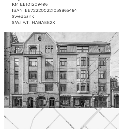
KM EE101209496
IBAN: EE722200221039865464
Swedbank
S.W.I.F.T.: HABAEE2X