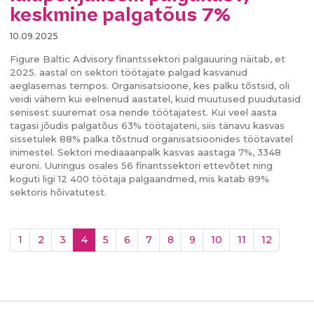
keskmine palgatõus 7%
10.09.2025
Figure Baltic Advisory finantssektori palgauuring näitab, et
2025. aastal on sektori töötajate palgad kasvanud
aeglasemas tempos. Organisatsioone, kes palku tõstsid, oli
veidi vähem kui eelnenud aastatel, kuid muutused puudutasid
senisest suuremat osa nende töötajatest. Kui veel aasta
tagasi jõudis palgatõus 63% töötajateni, siis tänavu kasvas
sissetulek 88% palka tõstnud organisatsioonides töötavatel
inimestel. Sektori mediaaanpalk kasvas aastaga 7%, 3348
euroni. Uuringus osales 56 finantssektori ettevõtet ning
koguti ligi 12 400 töötaja palgaandmed, mis katab 89%
sektoris hõivatutest.
(current)
1
2
3
4
5
6
7
8
9
10
11
12