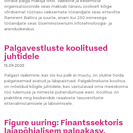
võrdse palga maksja tiitlit. Väikeste ja keskmiste
organisatsioonide seas maksab tänavu sooliselt kõige
võrdsemat töötasu väiksemate tööandjate seas ettevõte
Ramirent Baltics ja suurte, enam kui 250 inimesega
tööandjate seas Siseministeeriumi infotehnoloogia- ja
arenduskeskus.
Palgavestluste koolitused
juhtidele
15.09.2025
Palgast rääkimine, kas siis kui palk ei muutu, on oluline hoida
palgateemad avatud ja läbipaistvad. Palgakõneluste koolitus
on mõeldud kõigile juhtidele, kes vastutavad oma meeskonna
töö tulemuse ja inimeste pühendumuse eest. Koolitus on
praktiline ning keskendub reaalsete tasuvestluste
ettevalmistamisele ja läbiviimisele.
Figure uuring: Finantssektoris
laiapõhjalisem palgakasv,