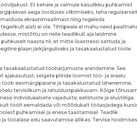
 tööviljakust. Et kehale ja vaimule kasulikku puhkamist
 argipäevas aega looduses viibimiseks, teha regulaarsel
 eemalduda ekraanimaailmast ning tegeleda
tegelikult alati ei ole. Tihtipeale ei mahu need pealtnäh
sse, mistõttu on neile teadlikult aja leidmine
 puhkuselt naasta nii, et mitte lisastressi sattuda ja
iline plaan järkjärguliseks ja tasakaalustatud tööle
 ja tasakaalustatud tööharjumuste arendamine. See
t ajakasutust, selgete piiride loomist töö- ja eraelu
u toob eesmärgipärane ja tasakalustatud lähenemine,
tööelu tervislikum ja rahuldustpakkuvam. Kõige tõhusa
ese individuaalsete vajaduste, eelistuste ja elustiiliga.
likult töölt eemaldada või mõõdukalt tööasjadega kursi
oolest puhkamisel ja enese taastamisel. Teadlik
u ja tööalase edu saavutamise allikas. Tervise hoidmises