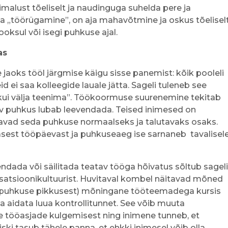
imalust tõeliselt ja naudinguga suhelda pere ja
ja „töörügamine”, on aja mahavõtmine ja oskus tõelisel
oksul või isegi puhkuse ajal.
as
aoks tööl järgmise käigu sisse panemist: kõik pooleli
d ei saa kolleegide lauale jätta. Sageli tuleneb see
stkui välja teenima”. Töökoormuse suurenemine tekitab
ev puhkus lubab leevendada. Teised inimesed on
eavad seda puhkuse normaalseks ja talutavaks osaks.
asest tööpäevast ja puhkuseaeg ise sarnaneb tavalisel
ndada või säilitada teatav tööga hõivatus sõltub sageli
satsioonikultuurist. Huvitaval kombel näitavad mõned
 ja puhkuse pikkusest) mõningane tööteemadega kursis
 aidata luua kontrollitunnet. See võib muuta
de tööasjade kulgemisest ning inimene tunneb, et
iiski tasub tähele panna, et ehkki inimesel võib olla