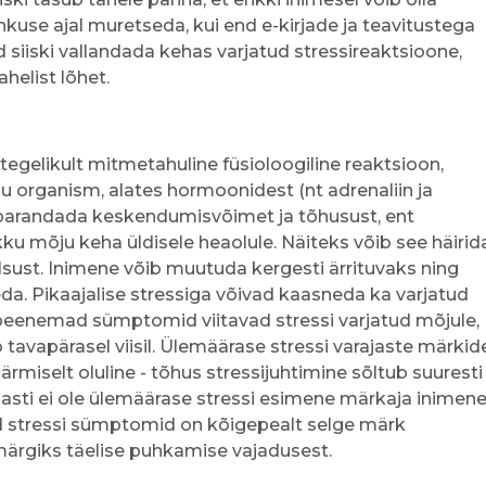
kuse ajal muretseda, kui end e-kirjade ja teavitustega
id siiski vallandada kehas varjatud stressireaktsioone,
helist lõhet.
n tegelikult mitmetahuline füsioloogiline reaktsioon,
 organism, alates hormoonidest (nt adrenaliin ja
elt parandada keskendumisvõimet ja tõhusust, ent
ikku mõju keha üldisele heaolule. Näiteks võib see häirid
lsust. Inimene võib muutuda kergesti ärrituvaks ning
. Pikaajalise stressiga võivad kaasneda ka varjatud
peenemad sümptomid viitavad stressi varjatud mõjule,
b tavapärasel viisil. Ülemäärase stressi varajaste märkid
miselt oluline - tõhus stressijuhtimine sõltub suuresti
sti ei ole ülemäärase stressi esimene märkaja inimen
ud stressi sümptomid on kõigepealt selge märk
märgiks täelise puhkamise vajadusest.