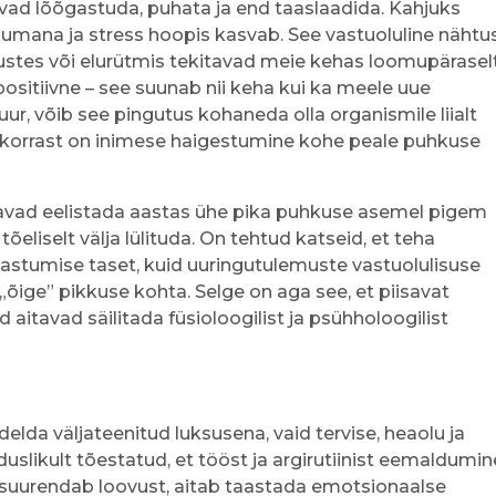
vad lõõgastuda, puhata ja end taaslaadida. Kahjuks
numana ja stress hoopis kasvab. See vastuoluline nähtu
ustes või elurütmis tekitavad meie kehas loomupärasel
 positiivne – see suunab nii keha kui ka meele uue
ur, võib see pingutus kohaneda olla organismile liialt
lukorrast on inimese haigestumine kohe peale puhkuse
itavad eelistada aastas ühe pika puhkuse asemel pigem
eliselt välja lülituda. On tehtud katseid, et teha
astumise taset, kuid uuringutulemuste vastuolulisuse
„õige” pikkuse kohta. Selge on aga see, et piisavat
aitavad säilitada füsioloogilist ja psühholoogilist
delda väljateenitud luksusena, vaid tervise, heaolu ja
duslikult tõestatud, et tööst ja argirutiinist eemaldumin
, suurendab loovust, aitab taastada emotsionaalse