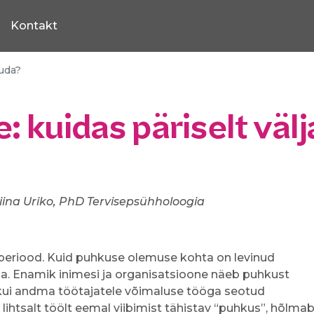
Kontakt
tuda?
kuidas päriselt välja
tiina Uriko, PhD Tervisepsühholoogia
periood. Kuid puhkuse olemuse kohta on levinud
a. Enamik inimesi ja organisatsioone näeb puhkust
kui andma töötajatele võimaluse tööga seotud
e lihtsalt töölt eemal viibimist tähistav “puhkus”, hõlma