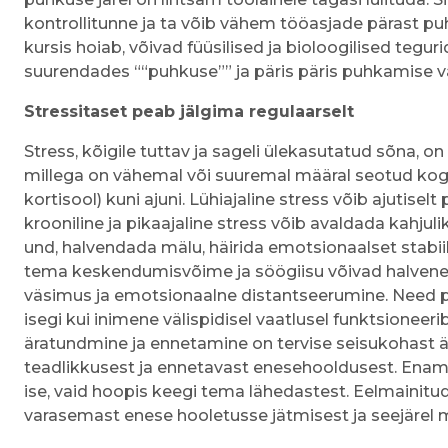
kontrollitunne ja ta võib vähem tööasjade pärast puh
kursis hoiab, võivad füüsilised ja bioloogilised tegur
suurendades ““puhkuse”” ja päris päris puhkamise va
Stressitaset peab jälgima regulaarselt
Stress, kõigile tuttav ja sageli ülekasutatud sõna, o
millega on vähemal või suuremal määral seotud kogu
kortisool) kuni ajuni. Lühiajaline stress võib ajutis
krooniline ja pikaajaline stress võib avaldada kahjul
und, halvendada mälu, häirida emotsionaalset stabii
tema keskendumisvõime ja söögiisu võivad halveneda
väsimus ja emotsionaalne distantseerumine. Need 
isegi kui inimene välispidisel vaatlusel funktsioneeri
äratundmine ja ennetamine on tervise seisukohast äär
teadlikkusest ja ennetavast enesehooldusest. Enama
ise, vaid hoopis keegi tema lähedastest. Eelmainit
varasemast enese hooletusse jätmisest ja seejärel 