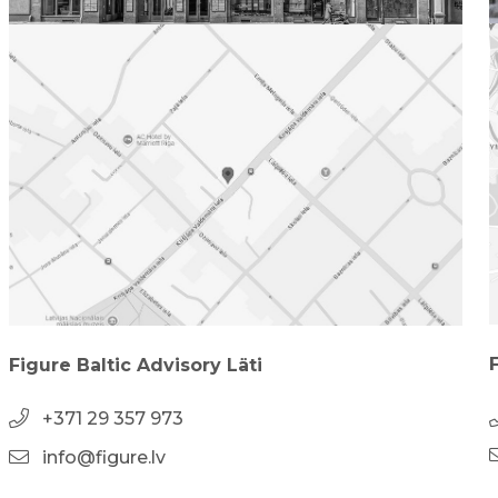
Figure Baltic Advisory Läti
+371 29 357 973
info@figure.lv