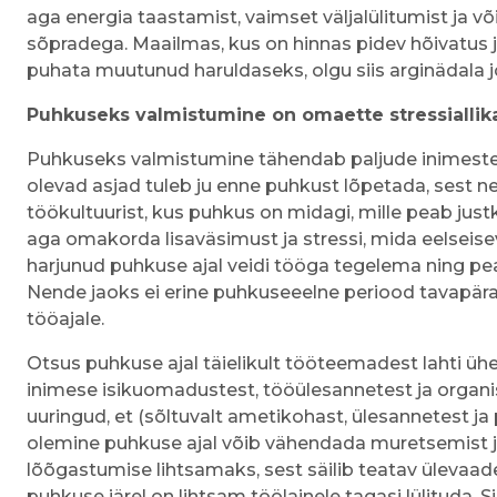
aga energia taastamist, vaimset väljalülitumist ja võ
sõpradega. Maailmas, kus on hinnas pidev hõivatus 
puhata muutunud haruldaseks, olgu siis arginädala jo
Puhkuseks valmistumine on omaette stressiallik
Puhkuseks valmistumine tähendab paljude inimeste j
olevad asjad tuleb ju enne puhkust lõpetada, sest nei
töökultuurist, kus puhkus on midagi, mille peab ju
aga omakorda lisaväsimust ja stressi, mida eelseis
harjunud puhkuse ajal veidi tööga tegelema ning p
Nende jaoks ei erine puhkuseeelne periood tavapär
tööajale.
Otsus puhkuse ajal täielikult tööteemadest lahti ühe
inimese isikuomadustest, tööülesannetest ja organi
uuringud, et (sõltuvalt ametikohast, ülesannetest
olemine puhkuse ajal võib vähendada muretsemist ja
lõõgastumise lihtsamaks, sest säilib teatav ülevaa
puhkuse järel on lihtsam töölainele tagasi lülituda. S