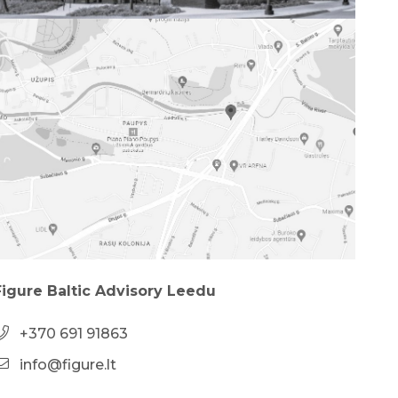
Figure Baltic Advisory Leedu
+370 691 91863
info@figure.lt