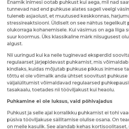
Enamik inimesi ootab puhkust kui aega, mil nad saa
tunnevad nad end puhkuse alates sageli veelgi väsi
tuleneb asjaolust, et muutused keskkonnas, harjum
stressireaktsiooni. Üldiselt on see nähtus tegelikult
olukorraga kohanemisele. Kui väsimus on aga liiga su
suur koormus. Üks klassikaline märk niisugusest o
algust.
Nii uuringud kui ka neile tuginevad eksperdid soov
regulaarset järjepidevast puhkamist, mis võimaldab tõ
kindlaks, kuidas mõjutab puhkuse pikkus inimese ta
tõttu ei ole võimalik anda ühtset soovitust puhkuse 
väljalülitumist võimaldavad regulaarsed puhkepausid 
tasakaalu, toetades nii tööviljakust kui heaolu.
Puhkamine ei ole luksus, vaid põhivajadus
Puhkust ja selle ajal korralikku puhkamist ei tohi vaa
püsiva tööviljakuse säilitamise olulise osana. On tea
on meile kasulik. See alandab kehas kortisoolitaset