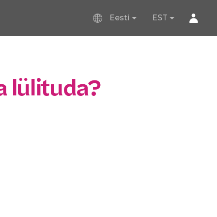
Eesti
EST
 lülituda?
b