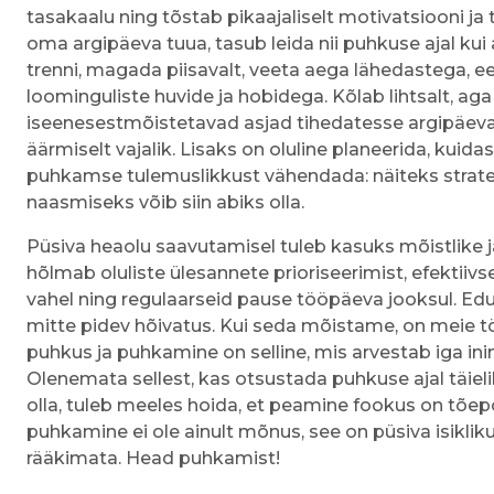
tasakaalu ning tõstab pikaajaliselt motivatsiooni ja
oma argipäeva tuua, tasub leida nii puhkuse ajal kui
trenni, magada piisavalt, veeta aega lähedastega,
loominguliste huvide ja hobidega. Kõlab lihtsalt, aga 
iseenesestmõistetavad asjad tihedatesse argipäevade
äärmiselt vajalik. Lisaks on oluline planeerida, kuidas
puhkamse tulemuslikkust vähendada: näiteks strateeg
naasmiseks võib siin abiks olla.
Püsiva heaolu saavutamisel tuleb kasuks mõistlike
hõlmab oluliste ülesannete prioriseerimist, efektiivse
vahel ning regulaarseid pause tööpäeva jooksul. Ed
mitte pidev hõivatus. Kui seda mõistame, on meie 
puhkus ja puhkamine on selline, mis arvestab iga inim
Olenemata sellest, kas otsustada puhkuse ajal täie
olla, tuleb meeles hoida, et peamine fookus on tõep
puhkamine ei ole ainult mõnus, see on püsiva isiklik
rääkimata. Head puhkamist!