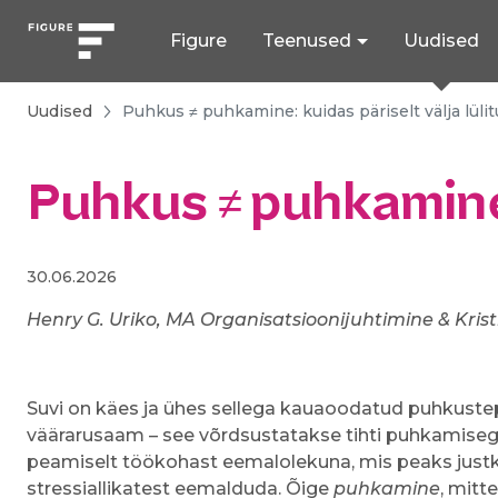
Figure
Teenused
Uudised
Uudised
Puhkus ≠ puhkamine: kuidas päriselt välja lüli
Puhkus ≠ puhkamine: 
30.06.2026
Henry G. Uriko, MA Organisatsioonijuhtimine &
Kris
Suvi on käes ja ühes sellega kauaoodatud puhkuste
väärarusaam – see võrdsustatakse tihti puhkamiseg
peamiselt töökohast eemalolekuna, mis peaks just
stressiallikatest eemalduda. Õige
puhkamine
, mitt