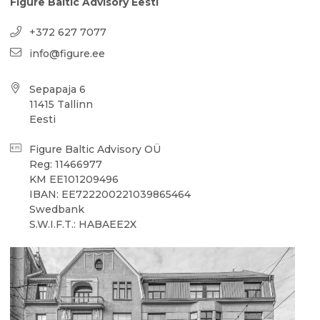
Figure Baltic Advisory Eesti
+372 627 7077
info@figure.ee
Sepapaja 6
11415 Tallinn
Eesti
Figure Baltic Advisory OÜ
Reg: 11466977
KM EE101209496
IBAN: EE722200221039865464
Swedbank
S.W.I.F.T.: HABAEE2X