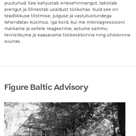
puutunud. See kahjustab enesehinnangut, takistab
arengut ja õõnestab usaldust töökohas. Kuid see on
teadlikkuse tõstmise, julguse ja vastutustundega
lahendatav küsimus. Iga kord, kui me mikroagressiooni
märkame ja sellele reageerime, astume sammu
tervislikuma ja kaasavama töökeskkonna ning ühiskonna
suunas.
Figure Baltic Advisory