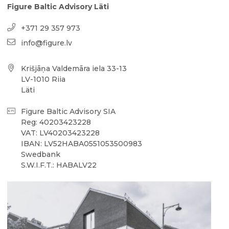
Figure Baltic Advisory Läti
+371 29 357 973
info@figure.lv
Krišjāņa Valdemāra iela 33-13
LV-1010 Riia
Läti
Figure Baltic Advisory SIA
Reg: 40203423228
VAT: LV40203423228
IBAN: LV52HABA0551053500983
Swedbank
S.W.I.F.T.: HABALV22