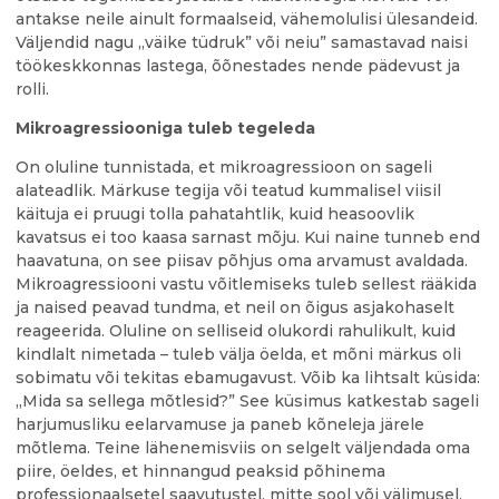
antakse neile ainult formaalseid, vähemolulisi ülesandeid.
Väljendid nagu „väike tüdruk” või neiu” samastavad naisi
töökeskkonnas lastega, õõnestades nende pädevust ja
rolli.
Mikroagressiooniga tuleb tegeleda
On oluline tunnistada, et mikroagressioon on sageli
alateadlik. Märkuse tegija või teatud kummalisel viisil
käituja ei pruugi tolla pahatahtlik, kuid heasoovlik
kavatsus ei too kaasa sarnast mõju. Kui naine tunneb end
haavatuna, on see piisav põhjus oma arvamust avaldada.
Mikroagressiooni vastu võitlemiseks tuleb sellest rääkida
ja naised peavad tundma, et neil on õigus asjakohaselt
reageerida. Oluline on selliseid olukordi rahulikult, kuid
kindlalt nimetada – tuleb välja öelda, et mõni märkus oli
sobimatu või tekitas ebamugavust. Võib ka lihtsalt küsida:
„Mida sa sellega mõtlesid?” See küsimus katkestab sageli
harjumusliku eelarvamuse ja paneb kõneleja järele
mõtlema. Teine lähenemisviis on selgelt väljendada oma
piire, öeldes, et hinnangud peaksid põhinema
professionaalsetel saavutustel, mitte sool või välimusel.