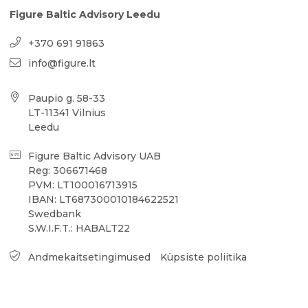
Figure Baltic Advisory Leedu
+370 691 91863
info@figure.lt
Paupio g. 58-33
LT-11341 Vilnius
Leedu
Figure Baltic Advisory UAB
Reg: 306671468
PVM: LT100016713915
IBAN: LT687300010184622521
Swedbank
S.W.I.F.T.: HABALT22
Andmekaitsetingimused
Küpsiste poliitika