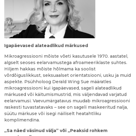
Igapäevased alateadlikud märkused
Mikroagressiooni mõiste võeti kasutusele 1970. aastatel,
algselt seoses eelarvamustega afroameeriklaste suhtes.
Hiljem hakkas mõiste hõlmama ka soolist
võrdõiguslikkust, seksuaalset orientatsiooni, usku ja muid
aspekte. Psühholoog Derald Wing Sue määratles
mikroagressiooni kui igapäevased, sageli alateadlikud
märkused või käitumismustrid, mis väljendavad varjatud
eelarvamusi. Vaevumärgatavus muudab mikroagressiooni
raskesti tuvastatavaks – see on sageli maskeeritud nalja,
süütu märkuse või isegi näiliselt heatahtliku
komplimendina.
„Sa näed väsinud välja” või „Peaksid rohkem