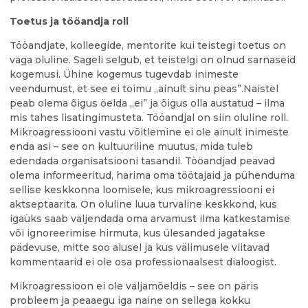
Toetus ja tööandja roll
Tööandjate, kolleegide, mentorite kui teistegi toetus on
väga oluline. Sageli selgub, et teistelgi on olnud sarnaseid
kogemusi. Ühine kogemus tugevdab inimeste
veendumust, et see ei toimu „ainult sinu peas”.Naistel
peab olema õigus öelda „ei” ja õigus olla austatud – ilma
mis tahes lisatingimusteta. Tööandjal on siin oluline roll.
Mikroagressiooni vastu võitlemine ei ole ainult inimeste
enda asi – see on kultuuriline muutus, mida tuleb
edendada organisatsiooni tasandil. Tööandjad peavad
olema informeeritud, harima oma töötajaid ja pühenduma
sellise keskkonna loomisele, kus mikroagressiooni ei
aktseptaarita. On oluline luua turvaline keskkond, kus
igaüks saab väljendada oma arvamust ilma katkestamise
või ignoreerimise hirmuta, kus ülesanded jagatakse
pädevuse, mitte soo alusel ja kus välimusele viitavad
kommentaarid ei ole osa professionaalsest dialoogist.
Mikroagressioon ei ole väljamõeldis – see on päris
probleem ja peaaegu iga naine on sellega kokku