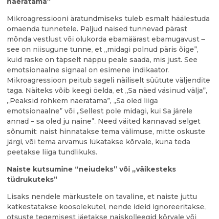
naeratama”
Mikroagressiooni äratundmiseks tuleb esmalt häälestuda
omaenda tunnetele. Paljud naised tunnevad pärast
mõnda vestlust või olukorda ebamäärast ebamugavust –
see on niisugune tunne, et „midagi polnud päris õige”,
kuid raske on täpselt näppu peale saada, mis just. See
emotsionaalne signaal on esimene indikaator.
Mikroagressioon peitub sageli näiliselt süütute väljendite
taga. Näiteks võib keegi öelda, et „Sa näed väsinud välja”,
„Peaksid rohkem naeratama”, „Sa oled liiga
emotsionaalne” või „Sellest pole midagi, kui Sa järele
annad – sa oled ju naine”. Need väited kannavad selget
sõnumit: naist hinnatakse tema välimuse, mitte oskuste
järgi, või tema arvamus lükatakse kõrvale, kuna teda
peetakse liiga tundlikuks.
Naiste kutsumine “neiudeks” või „väikesteks
tüdrukuteks”
Lisaks nendele märkustele on tavaline, et naiste juttu
katkestatakse koosolekutel, nende ideid ignoreeritakse,
otsuste tegemisest jäetakse naiskolleegid kõrvale või