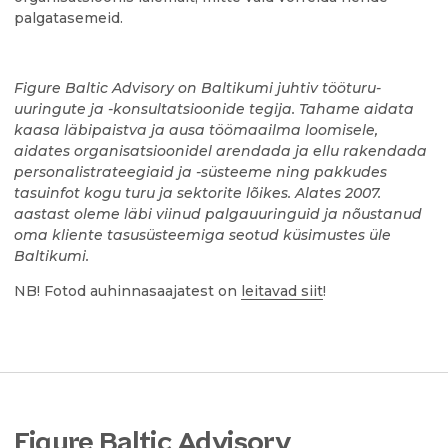
palgatasemeid.
Figure Baltic Advisory on Baltikumi juhtiv tööturu-
uuringute ja -konsultatsioonide tegija. Tahame aidata
kaasa läbipaistva ja ausa töömaailma loomisele,
aidates organisatsioonidel arendada ja ellu rakendada
personalistrateegiaid ja -süsteeme ning pakkudes
tasuinfot kogu turu ja sektorite lõikes. Alates 2007.
aastast oleme läbi viinud palgauuringuid ja nõustanud
oma kliente tasusüsteemiga seotud küsimustes üle
Baltikumi.
NB! Fotod auhinnasaajatest on
leitavad siit
!
Figure Baltic Advisory