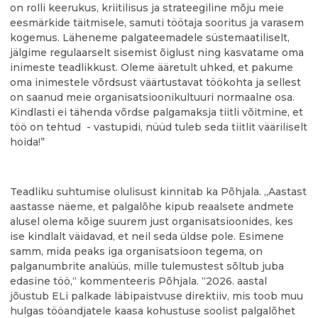
on rolli keerukus, kriitilisus ja strateegiline mõju meie
eesmärkide täitmisele, samuti töötaja sooritus ja varasem
kogemus. Läheneme palgateemadele süstemaatiliselt,
jälgime regulaarselt sisemist õiglust ning kasvatame oma
inimeste teadlikkust. Oleme ääretult uhked, et pakume
oma inimestele võrdsust väärtustavat töökohta ja sellest
on saanud meie organisatsioonikultuuri normaalne osa.
Kindlasti ei tähenda võrdse palgamaksja tiitli võitmine, et
töö on tehtud - vastupidi, nüüd tuleb seda tiitlit vääriliselt
hoida!”
Teadliku suhtumise olulisust kinnitab ka Põhjala. „Aastast
aastasse näeme, et palgalõhe kipub reaalsete andmete
alusel olema kõige suurem just organisatsioonides, kes
ise kindlalt väidavad, et neil seda üldse pole. Esimene
samm, mida peaks iga organisatsioon tegema, on
palganumbrite analüüs, mille tulemustest sõltub juba
edasine töö,“ kommenteeris Põhjala. “2026. aastal
jõustub ELi palkade läbipaistvuse direktiiv, mis toob muu
hulgas tööandjatele kaasa kohustuse soolist palgalõhet