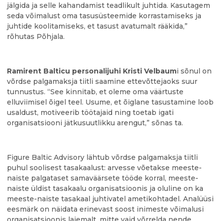
jälgida ja selle kahandamist teadlikult juhtida. Kasutagem
seda võimalust oma tasusüsteemide korrastamiseks ja
juhtide koolitamiseks, et tasust avatumalt rääkida,”
rõhutas Põhjala.
Ramirent Balticu personalijuhi Kristi Velbaum
i sõnul on
võrdse palgamaksja tiitli saamine ettevõttejaoks suur
tunnustus. “See kinnitab, et oleme oma väärtuste
elluviimisel õigel teel. Usume, et õiglane tasustamine loob
usaldust, motiveerib töötajaid ning toetab igati
organisatsiooni jätkusuutlikku arengut,” sõnas ta.
Figure Baltic Advisory lähtub võrdse palgamaksja tiitli
puhul soolisest tasakaalust: arvesse võetakse meeste-
naiste palgataset samaväärsete tööde korral, meeste-
naiste üldist tasakaalu organisatsioonis ja oluline on ka
meeste-naiste tasakaal juhtivatel ametikohtadel. Analüüsi
eesmärk on näidata erinevast soost inimeste võimalusi
organisatsioonis laiemalt, mitte vaid võrrelda nende