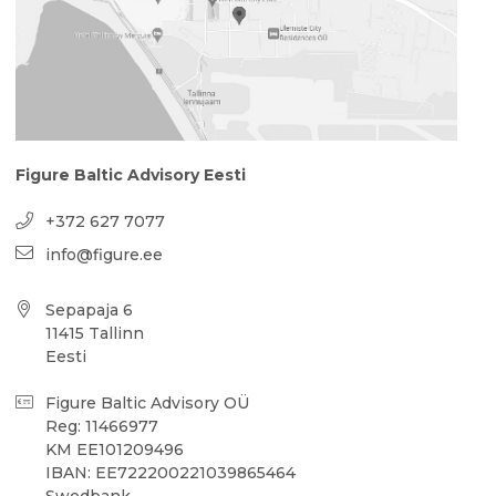
Figure Baltic Advisory Eesti
+372 627 7077
info@figure.ee
Sepapaja 6
11415 Tallinn
Eesti
Figure Baltic Advisory OÜ
Reg: 11466977
KM EE101209496
IBAN: EE722200221039865464