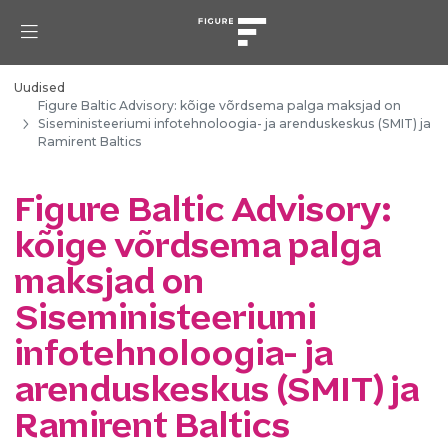
Uudised
Figure Baltic Advisory: kõige võrdsema palga maksjad on
Siseministeeriumi infotehnoloogia- ja arenduskeskus (SMIT) ja
Ramirent Baltics
Figure Baltic Advisory:
kõige võrdsema palga
maksjad on
Siseministeeriumi
infotehnoloogia- ja
arenduskeskus (SMIT) ja
Ramirent Baltics