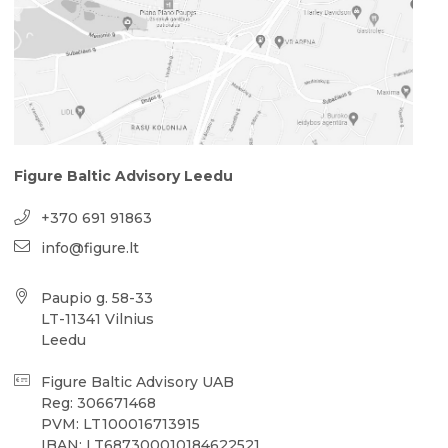
Figure Baltic Advisory Leedu
+370 691 91863
info@figure.lt
Paupio g. 58-33
LT-11341 Vilnius
Leedu
Figure Baltic Advisory UAB
Reg: 306671468
PVM: LT100016713915
IBAN: LT687300010184622521