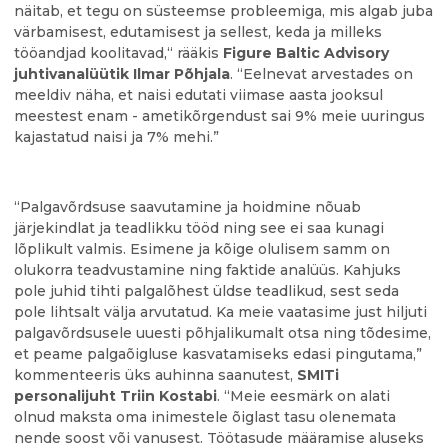
näitab, et tegu on süsteemse probleemiga, mis algab juba
värbamisest, edutamisest ja sellest, keda ja milleks
tööandjad koolitavad,“ rääkis
Figure Baltic Advisory
juhtivanalüütik Ilmar Põhjala
. “Eelnevat arvestades on
meeldiv näha, et naisi edutati viimase aasta jooksul
meestest enam - ametikõrgendust sai 9% meie uuringus
kajastatud naisi ja 7% mehi.”
“Palgavõrdsuse saavutamine ja hoidmine nõuab
järjekindlat ja teadlikku tööd ning see ei saa kunagi
lõplikult valmis. Esimene ja kõige olulisem samm on
olukorra teadvustamine ning faktide analüüs. Kahjuks
pole juhid tihti palgalõhest üldse teadlikud, sest seda
pole lihtsalt välja arvutatud. Ka meie vaatasime just hiljuti
palgavõrdsusele uuesti põhjalikumalt otsa ning tõdesime,
et peame palgaõigluse kasvatamiseks edasi pingutama,”
kommenteeris üks auhinna saanutest,
SMITi
personalijuht Triin Kostabi
. “Meie eesmärk on alati
olnud maksta oma inimestele õiglast tasu olenemata
nende soost või vanusest. Töötasude määramise aluseks