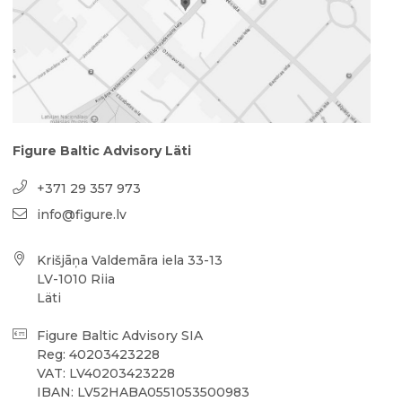
Figure Baltic Advisory Läti
+371 29 357 973
info@figure.lv
Krišjāņa Valdemāra iela 33-13
LV-1010 Riia
Läti
Figure Baltic Advisory SIA
Reg: 40203423228
VAT: LV40203423228
IBAN: LV52HABA0551053500983