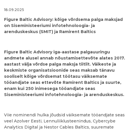
18.09.2025
Figure Baltic Advisory: kõige võrdsema palga maksjad
on Siseministeeriumi infotehnoloogia- ja
arenduskeskus (SMIT) ja Ramirent Baltics
Figure Baltic Advisory iga-aastase palgauuringu
andmete alusel annab nõustamisettevõte alates 2017.
aastast välja võrdse palga maksja tiitlit. Väikeste ja
keskmiste organisatsioonide seas maksa
b
tänavu
sooliselt kõige võrdsemat töötasu väiksemate
tööandjate seas
ettevõte
Ramirent Baltics ja suurte,
enam kui 250 inimesega tööandjate seas
Siseministeeriumi infotehnoloogia- ja arenduskeskus.
Viie nominendi hulka jõudsid väiksemate tööandjate seas
veel Azolver Eesti, Lennuliiklusteenindus, Cybercybe
Analytics Digital ja Nestor Cables Baltics, suuremate