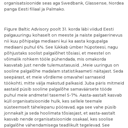
organisatsioonide seas aga Swedbank, Glassense, Nordea
panga Eesti filiaal ja Palmako.
Figure Baltic Advisory poolt 31. korda läbi viidud Eesti
palgauuringu kohaselt on meeste ja naiste palgaerinevus
nii kuu põhipalga mediaani kui ka aasta kogupalga
mediaani puhul 6%. See lükkab ümber hüpoteesi, nagu
põhjustaks soolist palgalõhet tõsiasi, et meestel on
võimalik rohkem tööle pühendada, mis omakorda
kasvatab just nende tulemustasusid. „Meie uuringus on
sooline palgalõhe madalam statistikaameti näitajast. Seda
seepärast, et meie võrdleme omavahel sarnaseid
töökohti, mitte välja makstud palkasid. Juba päris mitmeid
aastaid püsib sooline palgalõhe samaväärsete tööde
puhul meie andmetel tasemel 5-7%. Aasta-aastalt kasvab
küll organisatsioonide hulk, kes sellele teemale
süsteemselt tähelepanu pööravad, aga see vahe püsib
jonnakalt ja seda hoolimata tõsiasjast, et aasta-aastalt
kasvab nende organisatsioonide osakaal, kes soolise
palgalõhe vähendamisega teadlikult tegelevad. See