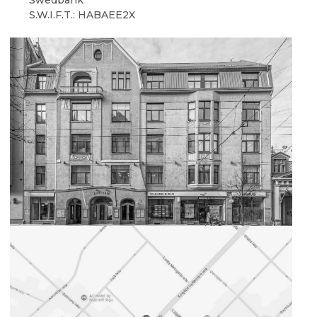
Swedbank
S.W.I.F.T.: HABAEE2X