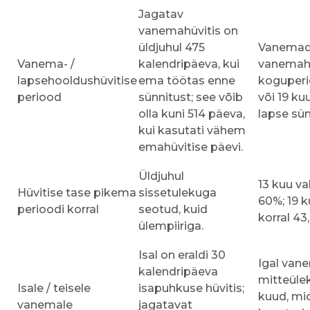
Jagatav
vanemahüvitis on
üldjuhul 475
Vanemad 
Vanema- /
kalendripäeva, kui
vanemahü
lapsehooldushüvitise
ema töötas enne
koguperi
periood
sünnitust; see võib
või 19 ku
olla kuni 514 päeva,
lapse sün
kui kasutati vähem
emahüvitise päevi.
Üldjuhul
13 kuu va
Hüvitise tase pikema
sissetulekuga
60%; 19 k
perioodi korral
seotud, kuid
korral 43
ülempiiriga.
Isal on eraldi 30
Igal van
kalendripäeva
mitteüle
Isale / teisele
isapuhkuse hüvitis;
kuud, mi
vanemale
jagatavat