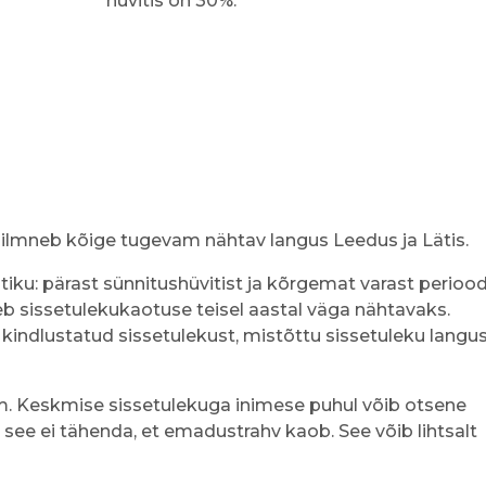
hüvitis on 30%.
, ilmneb kõige tugevam nähtav langus Leedus ja Lätis.
iku: pärast sünnitushüvitist ja kõrgemat varast periood
eb sissetulekukaotuse teisel aastal väga nähtavaks.
kindlustatud sissetulekust, mistõttu sissetuleku langu
m. Keskmise sissetulekuga inimese puhul võib otsene
 see ei tähenda, et emadustrahv kaob. See võib lihtsalt