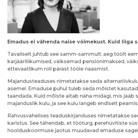
Emadus ei vähenda naise võimekust. Kuid liiga s
Tavaliselt juhtub see samm-sammult: aeg töölt eem
karjääriliikumised, väiksemad pensionimaksed, väi
ettevaatlikum roll pärast tööle naasmist.
Majandusteaduses nimetatakse seda alternatiivkuluks
asemel. Emaduse puhul tuleb seda mõistet kasutada e
taandada. Kuid mõiste aitab näha midagi, mis jääb 
majanduslik kulu, ja see kulu langeb endiselt peamise
Rahvusvahelises teaduskirjanduses nimetatakse sed
karistus. See tähendab, et tööturg, perehüvitiste s
hoolduskoormuse jaotus muudavad emaduse sageli pi