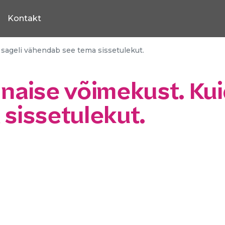
Kontakt
 sageli vähendab see tema sissetulekut.
aise võimekust. Kuid 
sissetulekut.