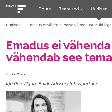
Figure
Teenused
Uudised
Uudised
Emadus ei vähenda naise võimekust. Kuid liiga
Emadus ei vähenda n
vähendab see tema 
19.05.2026
Irja Rae, Figure Baltic Advisory juhtivpartner