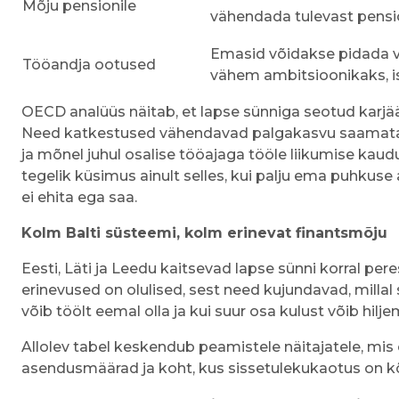
Mõju pensionile
vähendada tulevast pensi
Emasid võidakse pidada 
Tööandja ootused
vähem ambitsioonikaks, ise
OECD analüüs näitab, et lapse sünniga seotud karj
Need katkestused vähendavad palgakasvu saamata
ja mõnel juhul osalise tööajaga tööle liikumise kaud
tegelik küsimus ainult selles, kui palju ema puhkuse aj
ei ehita ega saa.
Kolm Balti süsteemi, kolm erinevat finantsmõju
Eesti, Läti ja Leedu kaitsevad lapse sünni korral pere
erinevused on olulised, sest need kujundavad, milla
võib töölt eemal olla ja kui suur osa kulust võib hilj
Allolev tabel keskendub peamistele näitajatele, mis
asendusmäärad ja koht, kus sissetulekukaotus on 