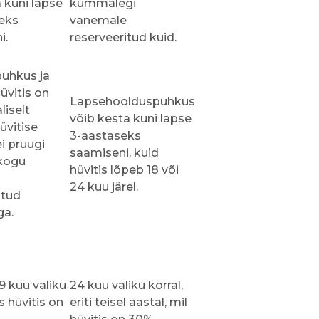
 kuni lapse
kummalegi
eks
vanemale
i.
reserveeritud kuid.
uhkus ja
vitis on
Lapsehoolduspuhkus
liselt
võib kesta kuni lapse
üvitise
3-aastaseks
i pruugi
saamiseni, kuid
kogu
hüvitis lõpeb 18 või
24 kuu järel.
atud
ga.
9 kuu valiku
24 kuu valiku korral,
s hüvitis on
eriti teisel aastal, mil