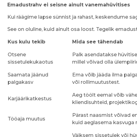
Emadustrahv ei seisne ainult vanemahüvitises
Kui räägime lapse sünnist ja rahast, keskendume sag
See on oluline, kuid ainult osa loost. Tegelik emad
Kus kulu tekib
Mida see tähendab
Otsene
Palk asendatakse hüvitise
sissetulekukaotus
millel võivad olla ülempiiri
Saamata jäänud
Ema võib jääda ilma palg
palgakasv
või rollimuutustest.
Aeg töölt eemal võib väh
Karjäärikatkestus
kliendisuhteid, projektik
Pärast naasmist võivad e
Tööaja muutus
kuid aeglasema kasvuga ro
Väiksem sissetulek või h