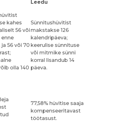
Leedu
üvitist
se kahes
Sünnitushüvitist
liselt 56 või
makstakse 126
 enne
kalendripäeva;
 ja 56 või 70
keerulise sünnituse
rast;
või mitmike sünni
alne
korral lisandub 14
õib olla 140
päeva.
leja
77,58% hüvitise saaja
est
kompenseeritavast
atud
töötasust.