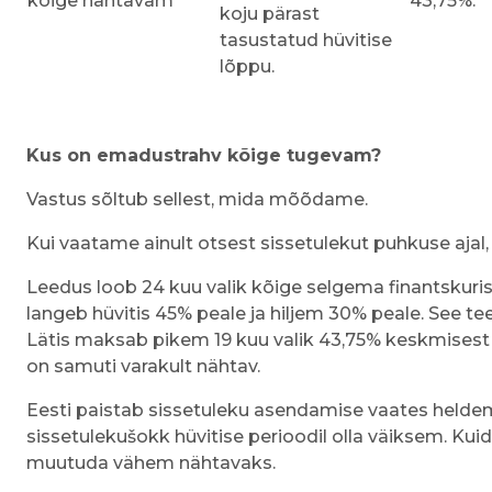
kõige nähtavam
43,75%.
koju pärast
tasustatud hüvitise
lõppu.
Kus on emadustrahv kõige tugevam?
Vastus sõltub sellest, mida mõõdame.
Kui vaatame ainult otsest sissetulekut puhkuse ajal
Leedus loob 24 kuu valik kõige selgema finantskurist
langeb hüvitis 45% peale ja hiljem 30% peale. See te
Lätis maksab pikem 19 kuu valik 43,75% keskmisest 
on samuti varakult nähtav.
Eesti paistab sissetuleku asendamise vaates helde
sissetulekušokk hüvitise perioodil olla väiksem. Kuid
muutuda vähem nähtavaks.