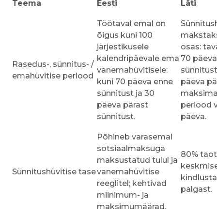
Teema
Eesti
Läti
Töötaval emal on
Sünnitush
õigus kuni 100
makstak
järjestikusele
osas: tava
kalendripäevale ema
70 päeva
Rasedus-, sünnitus- /
vanemahüvitisele:
sünnitust
emahüvitise periood
kuni 70 päeva enne
päeva pä
sünnitust ja 30
maksima
päeva pärast
periood v
sünnitust.
päeva.
Põhineb varasemal
sotsiaalmaksuga
80% taot
maksustatud tulul ja
keskmis
Sünnitushüvitise tase
vanemahüvitise
kindlust
reeglitel; kehtivad
palgast.
miinimum- ja
maksimumäärad.