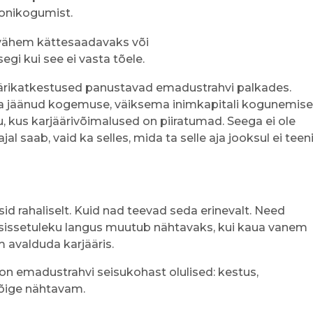
onikogumist.
vähem kättesaadavaks või
gi kui see ei vasta tõele.
äärikatkestused panustavad emadustrahvi palkades.
 jäänud kogemuse, väiksema inimkapitali kogunemise
u, kus karjäärivõimalused on piiratumad. Seega ei ole
al saab, vaid ka selles, mida ta selle aja jooksul ei teeni
sid rahaliselt. Kuid nad teevad seda erinevalt. Need
l sissetuleku langus muutub nähtavaks, kui kaua vanem
em avalduda karjääris.
 on emadustrahvi seisukohast olulised: kestus,
kõige nähtavam.