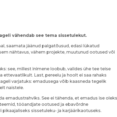
ageli vähendab see tema sissetulekut.
al, saamata jäänud palgatõusud, edasi lükatud
ksem nähtavus, vähem projekte, muutunud ootused või
: see, millest inimene loobub, valides ühe tee teise
ttevaatlikult. Last, pereelu ja hoolt ei saa rahaks
sageli varjatuks: emadusega võib kaasneda tegelik
lt naistele.
a emadustrahviks. See ei tähenda, et emadus ise olek
üsteemid, tööandjate ootused ja ebavõrdne
kaajaliseks sissetuleku- ja karjäärikaotuseks.