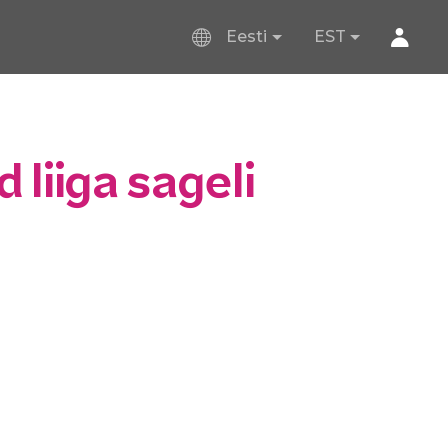
Eesti
EST
liiga sageli