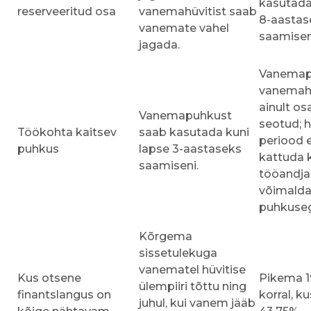
kasutada
reserveeritud osa
vanemahüvitist saab
8-aastas
vanemate vahel
saamisen
jagada.
Vanemap
vanemahü
ainult osa
Vanemapuhkust
seotud; h
Töökohta kaitsev
saab kasutada kuni
periood e
puhkus
lapse 3-aastaseks
kattuda 
saamiseni.
tööandja
võimald
puhkuse
Kõrgema
sissetulekuga
vanematel hüvitise
Kus otsene
Pikema 1
ülempiiri tõttu ning
finantslangus on
korral, ku
juhul, kui vanem jääb