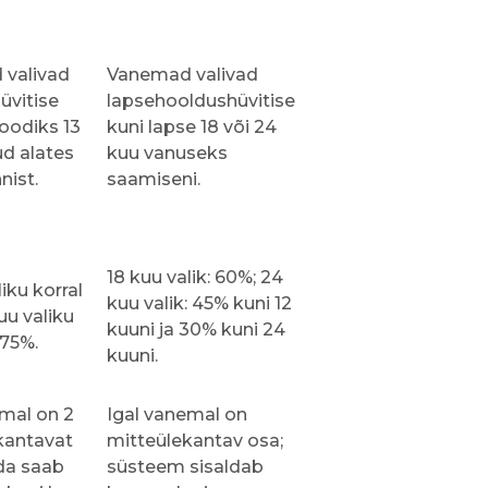
valivad
Vanemad valivad
vitise
lapsehooldushüvitise
oodiks 13
kuni lapse 18 või 24
ud alates
kuu vanuseks
nist.
saamiseni.
18 kuu valik: 60%; 24
liku korral
kuu valik: 45% kuni 12
uu valiku
kuuni ja 30% kuni 24
,75%.
kuuni.
emal on 2
Igal vanemal on
kantavat
mitteülekantav osa;
da saab
süsteem sisaldab