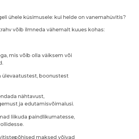
eli ühele küsimusele: kui helde on vanemahüvitis?
ustrahv võib ilmneda vähemalt kuues kohas:
ga, mis võib olla väiksem või
d.
a ülevaatustest, boonustest
endada nähtavust,
ogemust ja edutamisvõimalusi.
mad liikuda paindlikumatesse,
llidesse.
üvitistepõhised maksed võivad