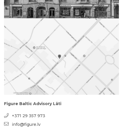
Figure Baltic Advisory Läti
+371 29 357 973
info@figure.lv