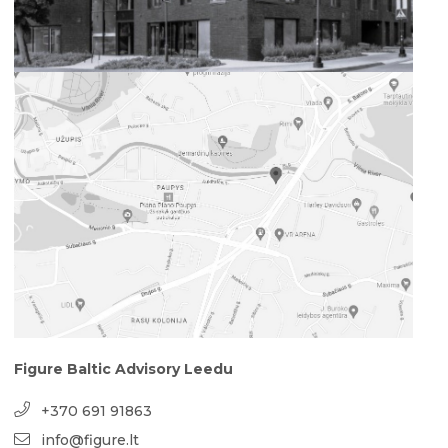
Figure Baltic Advisory Leedu
+370 691 91863
info@figure.lt