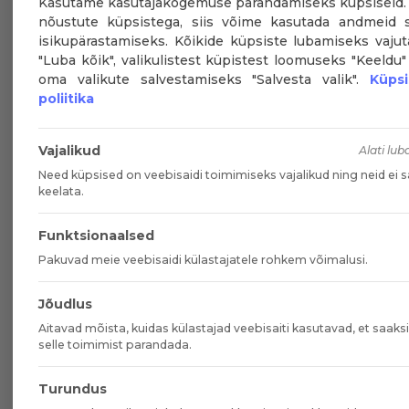
Kasutame kasutajakogemuse parandamiseks küpsiseid.
nõustute küpsistega, siis võime kasutada andmeid s
isikupärastamiseks. Kõikide küpsiste lubamiseks vaju
"Luba kõik", valikulistest küpistest loomuseks "Keeldu"
oma valikute salvestamiseks "Salvesta valik".
Küpsi
poliitika
Vajalikud
Alati lub
Need küpsised on veebisaidi toimimiseks vajalikud ning neid ei 
keelata.
Funktsionaalsed
Pakuvad meie veebisaidi külastajatele rohkem võimalusi.
Jõudlus
Aitavad mõista, kuidas külastajad veebisaiti kasutavad, et saak
selle toimimist parandada.
Turundus