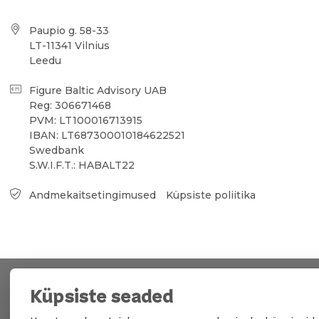
Paupio g. 58-33
LT-11341 Vilnius
Leedu
Figure Baltic Advisory UAB
Reg: 306671468
PVM: LT100016713915
IBAN: LT687300010184622521
Swedbank
S.W.I.F.T.: HABALT22
Andmekaitsetingimused
Küpsiste poliitika
Küpsiste seaded