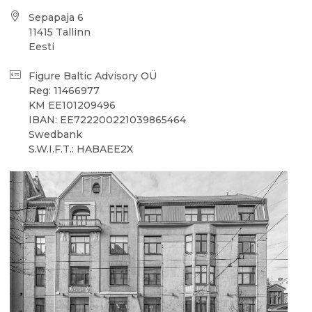
Sepapaja 6
11415 Tallinn
Eesti
Figure Baltic Advisory OÜ
Reg: 11466977
KM EE101209496
IBAN: EE722200221039865464
Swedbank
S.W.I.F.T.: HABAEE2X