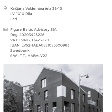
Krišjāņa Valdemāra iela 33-13
LV-1010 Riia
Läti
Figure Baltic Advisory SIA
Reg: 40203423228
VAT: LV40203423228
IBAN: LV52HABA0551053500983
Swedbank
S.W.I.F.T.: HABALV22