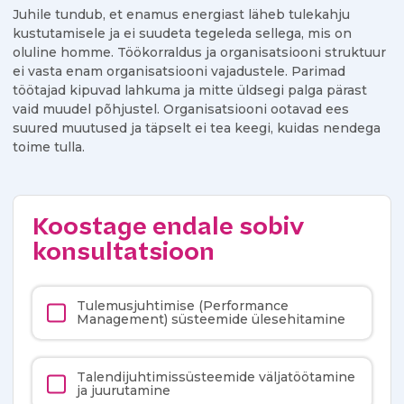
Juhile tundub, et enamus energiast läheb tulekahju
kustutamisele ja ei suudeta tegeleda sellega, mis on
oluline homme. Töökorraldus ja organisatsiooni struktuur
ei vasta enam organisatsiooni vajadustele. Parimad
töötajad kipuvad lahkuma ja mitte üldsegi palga pärast
vaid muudel põhjustel. Organisatsiooni ootavad ees
suured muutused ja täpselt ei tea keegi, kuidas nendega
toime tulla.
Koostage endale sobiv
konsultatsioon
Tulemusjuhtimise (Performance
Management) süsteemide ülesehitamine
Talendijuhtimissüsteemide väljatöötamine
ja juurutamine