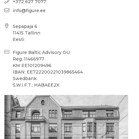
+372 627 7077
info@figure.ee
Sepapaja 6
11415 Tallinn
Eesti
Figure Baltic Advisory OÜ
Reg: 11466977
KM EE101209496
IBAN: EE722200221039865464
Swedbank
S.W.I.F.T.: HABAEE2X