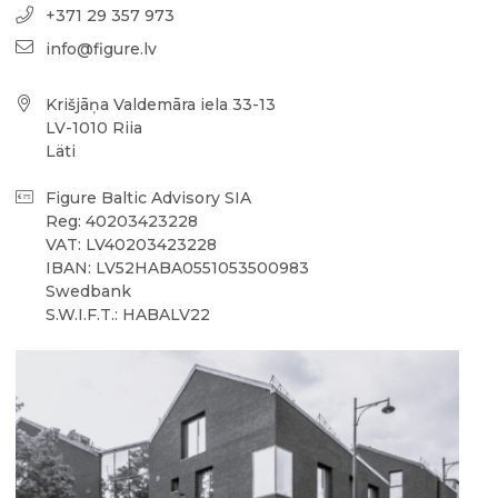
+371 29 357 973
info@figure.lv
Krišjāņa Valdemāra iela 33-13
LV-1010 Riia
Läti
Figure Baltic Advisory SIA
Reg: 40203423228
VAT: LV40203423228
IBAN: LV52HABA0551053500983
Swedbank
S.W.I.F.T.: HABALV22