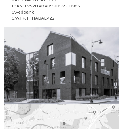
VAT: LV40203423228
IBAN: LV52HABA0551053500983
Swedbank
S.W.I.F.T.: HABALV22