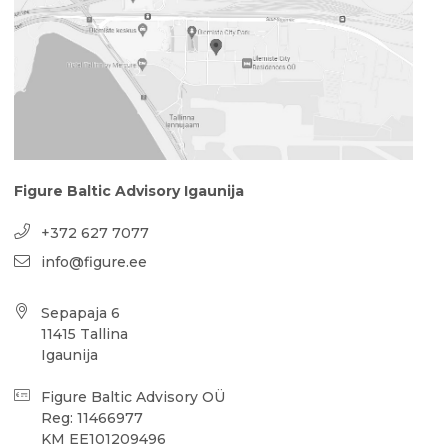
Figure Baltic Advisory Igaunija
+372 627 7077
info@figure.ee
Sepapaja 6
11415 Tallina
Igaunija
Figure Baltic Advisory OÜ
Reg: 11466977
KM EE101209496