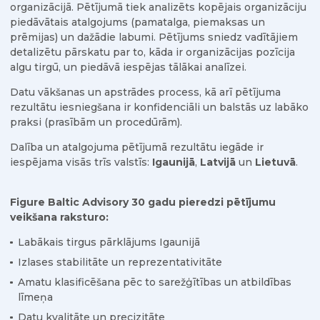
organizācijā. Pētījumā tiek analizēts kopējais organizāciju
piedāvātais atalgojums (pamatalga, piemaksas un
prēmijas) un dažādie labumi. Pētījums sniedz vadītājiem
detalizētu pārskatu par to, kāda ir organizācijas pozīcija
algu tirgū, un piedāvā iespējas tālākai analīzei.
Datu vākšanas un apstrādes process, kā arī pētījuma
rezultātu iesniegšana ir konfidenciāli un balstās uz labāko
praksi (prasībām un procedūrām).
Dalība un atalgojuma pētījumā rezultātu iegāde ir
iespējama visās trīs valstīs:
Igaunijā
,
Latvijā
un
Lietuvā
.
Figure Baltic Advisory 30 gadu pieredzi pētījumu
veikšana raksturo:
Labākais tirgus pārklājums Igaunijā
Izlases stabilitāte un reprezentativitāte
Amatu klasificēšana pēc to sarežģītības un atbildības
līmeņa
Datu kvalitāte un precizitāte